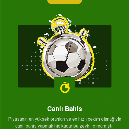
Canlı Bahis
Piyasanın en yüksek oranları ve en hızlı çekim olanağıyla
canlı bahis yapmak hiç kadar bu zevkli olmamıştı!