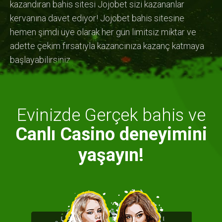
kazandıran bahis sitesi Jojobet sizi kazananlar
kervanına davet ediyor! Jojobet bahis sitesine
hemen şimdi üye olarak her gün limitsiz miktar ve
adette çekim fırsatıyla kazancınıza kazanç katmaya
başlayabilirsiniz.
Evinizde Gerçek bahis ve
Canlı Casino deneyimini
yaşayın!