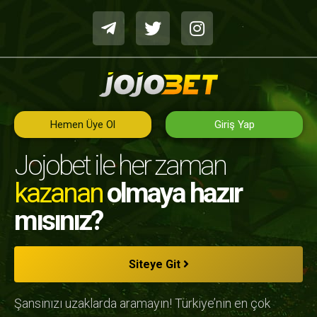
Hemen Üye Ol
Giriş Yap
Jojobet ile her zaman
kazanan
olmaya hazır
mısınız?
Siteye Git
Şansınızı uzaklarda aramayın! Türkiye’nin en çok