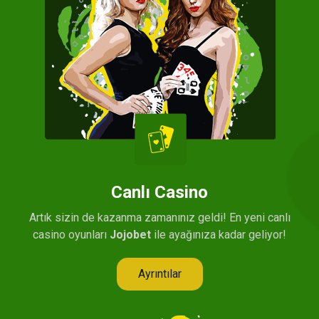
Canlı Casino
Artık sizin de kazanma zamanınız geldi! En yeni canlı
casino oyunları
Jojobet
ile ayağınıza kadar geliyor!
Ayrıntılar