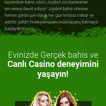
kazandıran bahis sitesi Jojobet sizi kazananlar
kervanına davet ediyor! Jojobet bahis sitesine
hemen şimdi üye olarak her gün limitsiz miktar ve
adette çekim fırsatıyla kazancınıza kazanç katmaya
başlayabilirsiniz.
Evinizde Gerçek bahis ve
Canlı Casino deneyimini
yaşayın!