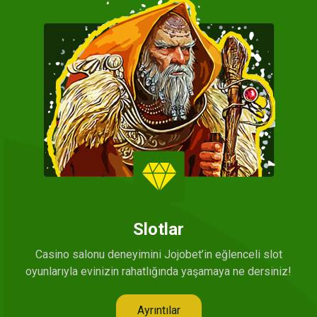
Slotlar
Casino salonu deneyimini Jojobet’in eğlenceli slot
oyunlarıyla evinizin rahatlığında yaşamaya ne dersiniz!
Ayrıntılar