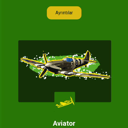
Ayrıntılar
Aviator