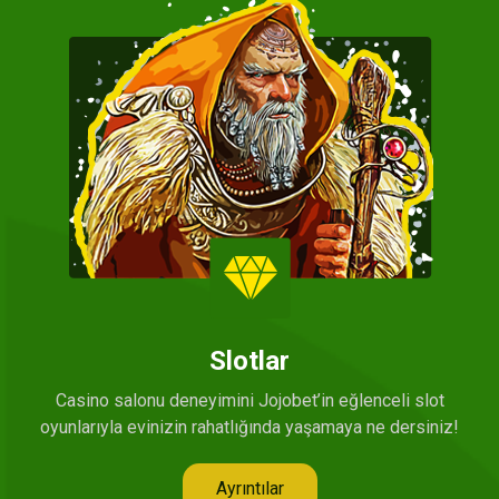
Slotlar
Casino salonu deneyimini Jojobet’in eğlenceli slot
oyunlarıyla evinizin rahatlığında yaşamaya ne dersiniz!
Ayrıntılar