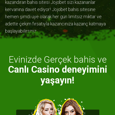
kazandıran bahis sitesi Jojobet sizi kazananlar
kervanına davet ediyor! Jojobet bahis sitesine
hemen şimdi üye olarak her gün limitsiz miktar ve
adette çekim fırsatıyla kazancınıza kazanç katmaya
başlayabilirsiniz.
Evinizde Gerçek bahis ve
Canlı Casino deneyimini
yaşayın!