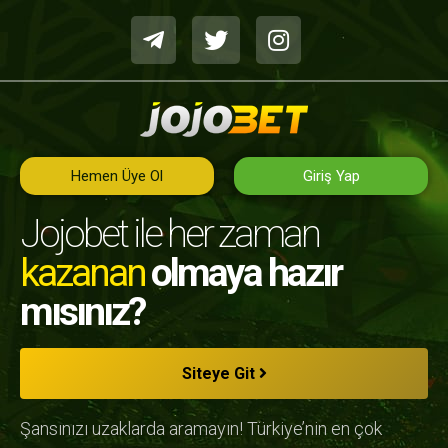
Hemen Üye Ol
Giriş Yap
Jojobet ile her zaman
kazanan
olmaya hazır
mısınız?
Siteye Git
Şansınızı uzaklarda aramayın! Türkiye’nin en çok