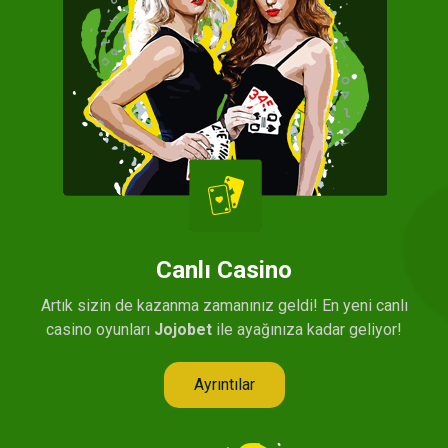
Canlı Casino
Artık sizin de kazanma zamanınız geldi! En yeni canlı
casino oyunları
Jojobet
ile ayağınıza kadar geliyor!
Ayrıntılar