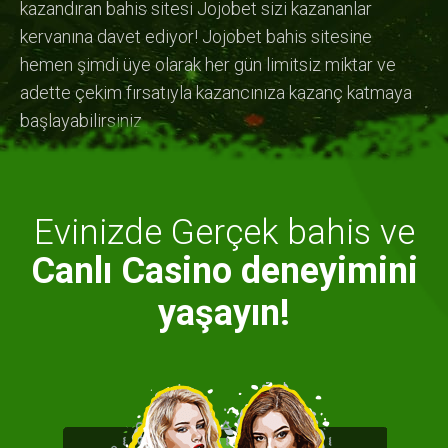
kazandıran bahis sitesi Jojobet sizi kazananlar
kervanına davet ediyor! Jojobet bahis sitesine
hemen şimdi üye olarak her gün limitsiz miktar ve
adette çekim fırsatıyla kazancınıza kazanç katmaya
başlayabilirsiniz.
Evinizde Gerçek bahis ve
Canlı Casino deneyimini
yaşayın!