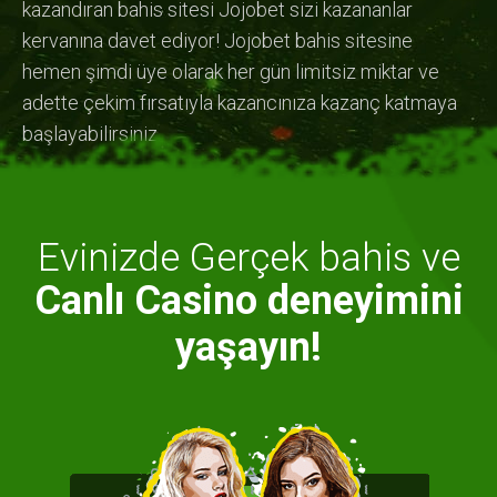
kazandıran bahis sitesi Jojobet sizi kazananlar
kervanına davet ediyor! Jojobet bahis sitesine
hemen şimdi üye olarak her gün limitsiz miktar ve
adette çekim fırsatıyla kazancınıza kazanç katmaya
başlayabilirsiniz.
Evinizde Gerçek bahis ve
Canlı Casino deneyimini
yaşayın!