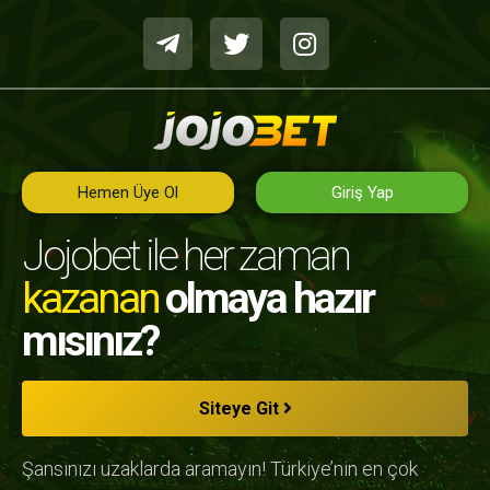
Hemen Üye Ol
Giriş Yap
Jojobet ile her zaman
kazanan
olmaya hazır
mısınız?
Siteye Git
Şansınızı uzaklarda aramayın! Türkiye’nin en çok