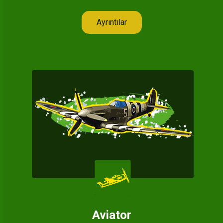
Ayrıntılar
Aviator