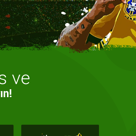
s ve
ın!