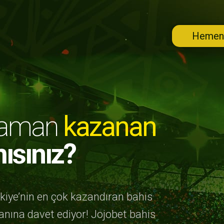
Hemen 
 zaman
kazanan
ısınız?
kiye’nin en çok kazandıran bahis
vanına davet ediyor! Jojobet bahis