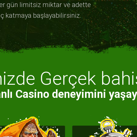
r gün limitsiz miktar ve adette
ç katmaya başlayabilirsiniz.
nizde Gerçek bahi
nlı Casino deneyimini yaşay