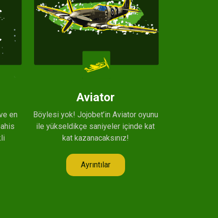
Aviator
 ve en
Böylesi yok! Jojobet’in Aviator oyunu
bahis
ile yükseldikçe saniyeler içinde kat
li
kat kazanacaksınız!
Ayrıntılar