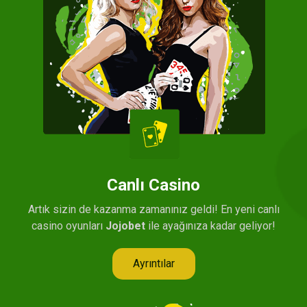
Canlı Casino
Artık sizin de kazanma zamanınız geldi! En yeni canlı
casino oyunları
Jojobet
ile ayağınıza kadar geliyor!
Ayrıntılar