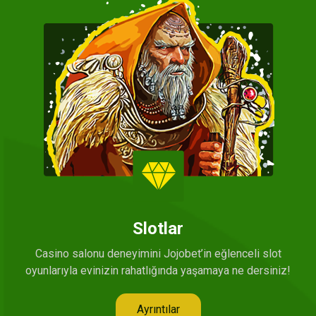
Slotlar
Casino salonu deneyimini Jojobet’in eğlenceli slot
oyunlarıyla evinizin rahatlığında yaşamaya ne dersiniz!
Ayrıntılar