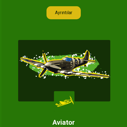
Ayrıntılar
Aviator