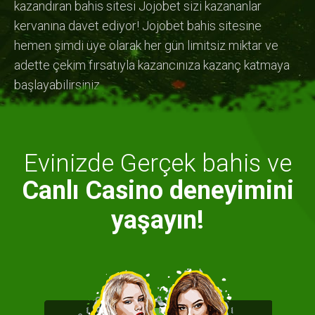
kazandıran bahis sitesi Jojobet sizi kazananlar
kervanına davet ediyor! Jojobet bahis sitesine
hemen şimdi üye olarak her gün limitsiz miktar ve
adette çekim fırsatıyla kazancınıza kazanç katmaya
başlayabilirsiniz.
Evinizde Gerçek bahis ve
Canlı Casino deneyimini
yaşayın!