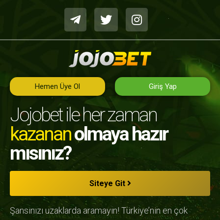
Hemen Üye Ol
Giriş Yap
Jojobet ile her zaman
kazanan
olmaya hazır
mısınız?
Siteye Git
Şansınızı uzaklarda aramayın! Türkiye’nin en çok