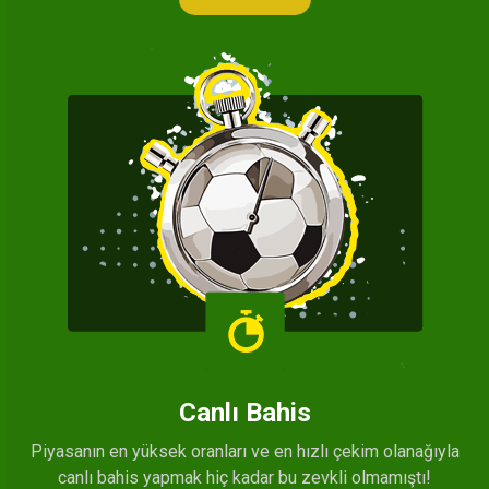
Canlı Bahis
Piyasanın en yüksek oranları ve en hızlı çekim olanağıyla
canlı bahis yapmak hiç kadar bu zevkli olmamıştı!