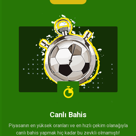
Canlı Bahis
Piyasanın en yüksek oranları ve en hızlı çekim olanağıyla
canlı bahis yapmak hiç kadar bu zevkli olmamıştı!