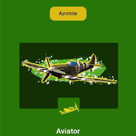
Ayrıntılar
Aviator