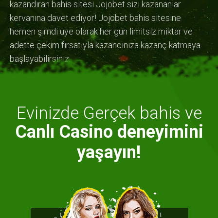
kazandıran bahis sitesi Jojobet sizi kazananlar
kervanına davet ediyor! Jojobet bahis sitesine
hemen şimdi üye olarak her gün limitsiz miktar ve
adette çekim fırsatıyla kazancınıza kazanç katmaya
başlayabilirsiniz.
Evinizde Gerçek bahis ve
Canlı Casino deneyimini
yaşayın!