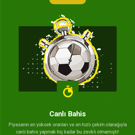
Canlı Bahis
Piyasanın en yüksek oranları ve en hızlı çekim olanağıyla
canlı bahis yapmak hiç kadar bu zevkli olmamıştı!