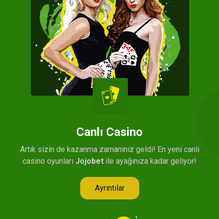
Canlı Casino
Artık sizin de kazanma zamanınız geldi! En yeni canlı
casino oyunları
Jojobet
ile ayağınıza kadar geliyor!
Ayrıntılar