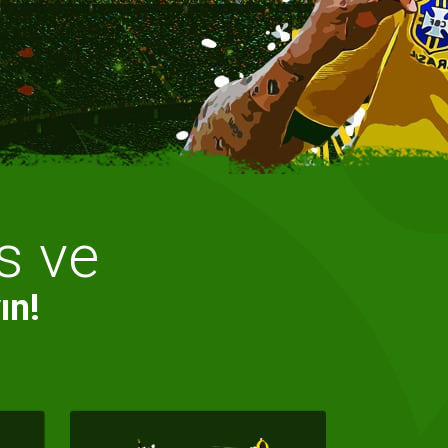
s ve
ın!