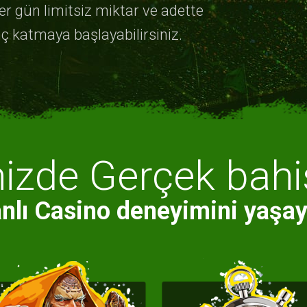
r gün limitsiz miktar ve adette
ç katmaya başlayabilirsiniz.
nizde Gerçek bahi
nlı Casino deneyimini yaşay