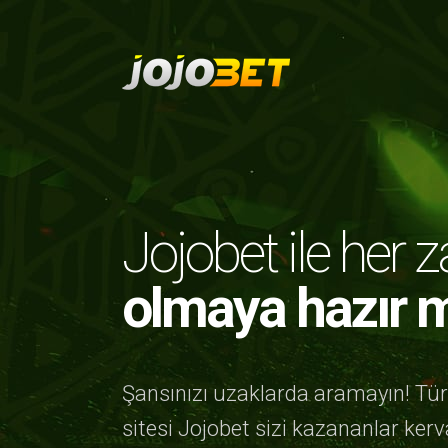
Jojobet ile her
olmaya hazır m
Şansınızı uzaklarda aramayın! Tür
sitesi Jojobet sizi kazananlar ker