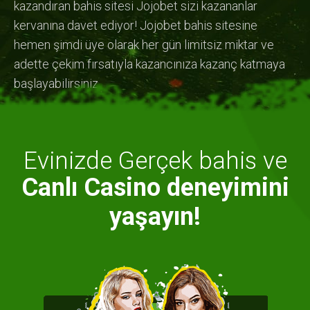
kazandıran bahis sitesi Jojobet sizi kazananlar
kervanına davet ediyor! Jojobet bahis sitesine
hemen şimdi üye olarak her gün limitsiz miktar ve
adette çekim fırsatıyla kazancınıza kazanç katmaya
başlayabilirsiniz.
Evinizde Gerçek bahis ve
Canlı Casino deneyimini
yaşayın!