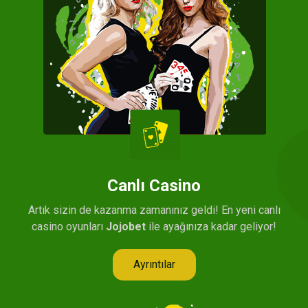
Canlı Casino
Artık sizin de kazanma zamanınız geldi! En yeni canlı
casino oyunları
Jojobet
ile ayağınıza kadar geliyor!
Ayrıntılar