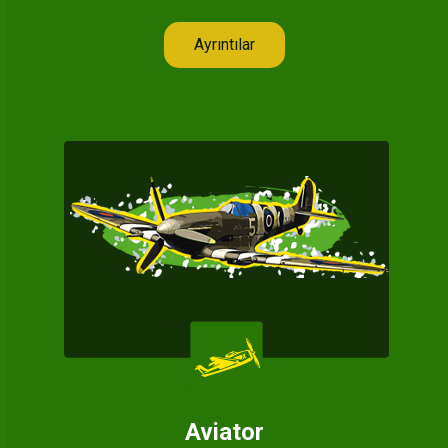
Ayrıntılar
Aviator