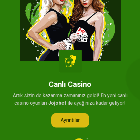
Canlı Casino
Artık sizin de kazanma zamanınız geldi! En yeni canlı
casino oyunları
Jojobet
ile ayağınıza kadar geliyor!
Ayrıntılar