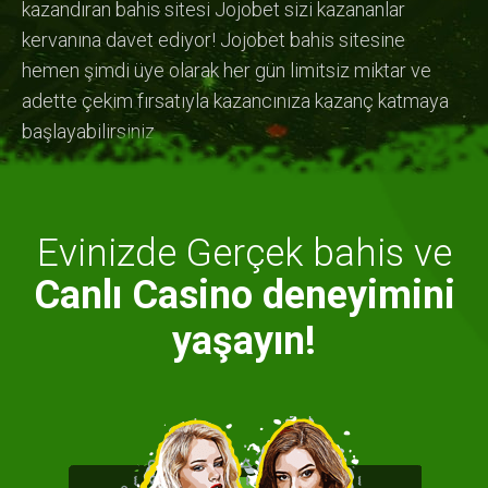
kazandıran bahis sitesi Jojobet sizi kazananlar
kervanına davet ediyor! Jojobet bahis sitesine
hemen şimdi üye olarak her gün limitsiz miktar ve
adette çekim fırsatıyla kazancınıza kazanç katmaya
başlayabilirsiniz.
Evinizde Gerçek bahis ve
Canlı Casino deneyimini
yaşayın!