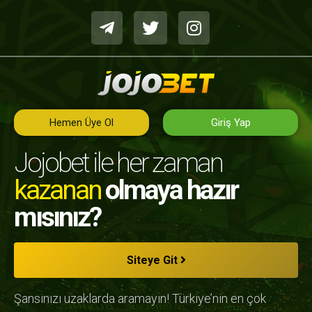
Hemen Üye Ol
Giriş Yap
Jojobet ile her zaman
kazanan
olmaya hazır
mısınız?
Siteye Git
Şansınızı uzaklarda aramayın! Türkiye’nin en çok