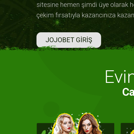
sitesine hemen şimdi üye olarak he
çekim fırsatıyla kazancınıza kazan
JOJOBET GİRİŞ
Evi
Ca