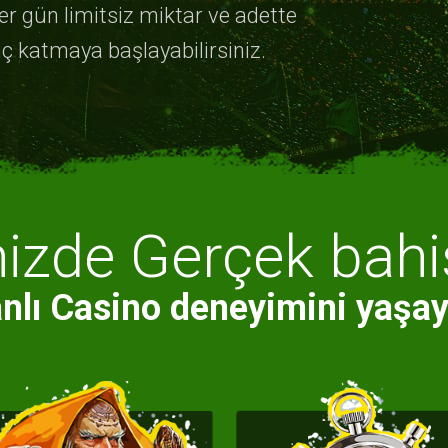
r gün limitsiz miktar ve adette
ç katmaya başlayabilirsiniz.
nizde Gerçek bahi
nlı Casino deneyimini yaşay