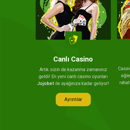
Canlı Casino
Casin
Artık sizin de kazanma zamanınız
eğle
geldi! En yeni canlı casino oyunları
rahat
Jojobet
ile ayağınıza kadar geliyor!
Ayrıntılar