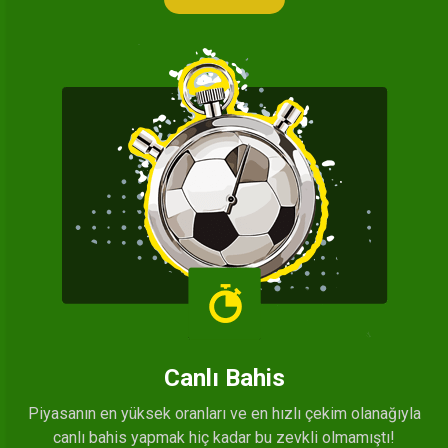
Canlı Bahis
Piyasanın en yüksek oranları ve en hızlı çekim olanağıyla
canlı bahis yapmak hiç kadar bu zevkli olmamıştı!