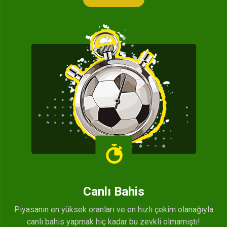
Canlı Bahis
Piyasanın en yüksek oranları ve en hızlı çekim olanağıyla
canlı bahis yapmak hiç kadar bu zevkli olmamıştı!