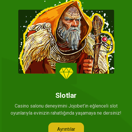
Slotlar
Casino salonu deneyimini Jojobet’in eğlenceli slot
oyunlarıyla evinizin rahatlığında yaşamaya ne dersiniz!
Ayrıntılar