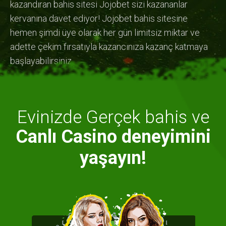
kazandıran bahis sitesi Jojobet sizi kazananlar
kervanına davet ediyor! Jojobet bahis sitesine
hemen şimdi üye olarak her gün limitsiz miktar ve
adette çekim fırsatıyla kazancınıza kazanç katmaya
başlayabilirsiniz.
Evinizde Gerçek bahis ve
Canlı Casino deneyimini
yaşayın!