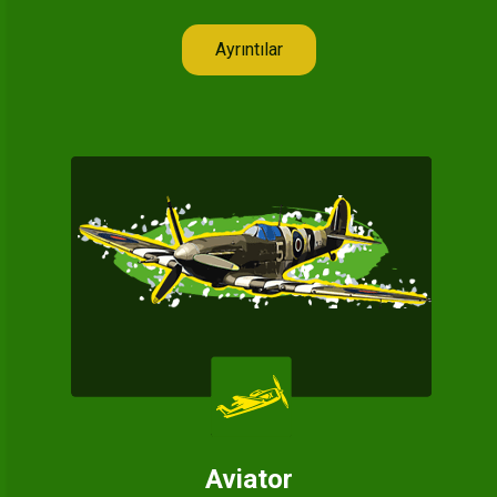
Ayrıntılar
Aviator