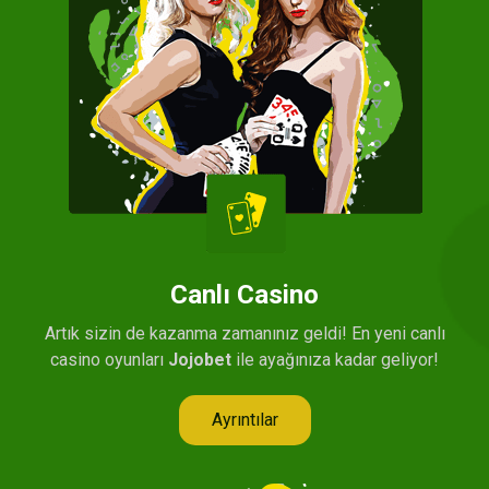
Canlı Casino
Artık sizin de kazanma zamanınız geldi! En yeni canlı
casino oyunları
Jojobet
ile ayağınıza kadar geliyor!
Ayrıntılar