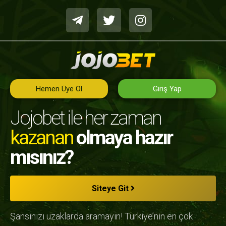
Hemen Üye Ol
Giriş Yap
Jojobet ile her zaman
kazanan
olmaya hazır
mısınız?
Siteye Git
Şansınızı uzaklarda aramayın! Türkiye’nin en çok