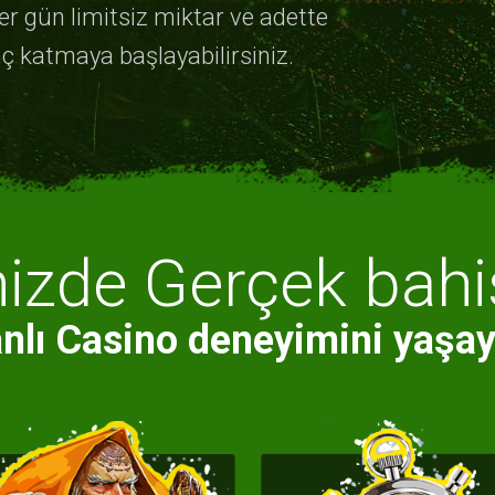
r gün limitsiz miktar ve adette
ç katmaya başlayabilirsiniz.
nizde Gerçek bahi
nlı Casino deneyimini yaşay