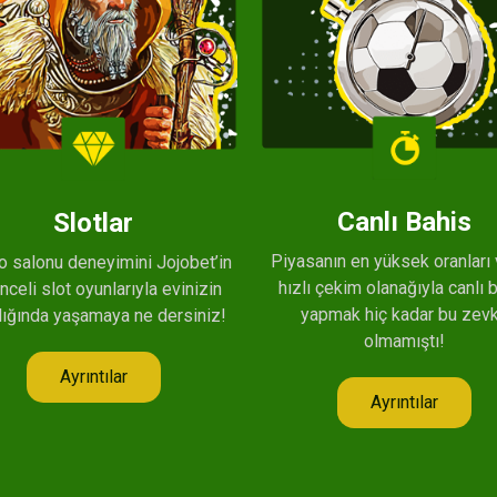
Canlı Bahis
Slotlar
Piyasanın en yüksek oranları
o salonu deneyimini Jojobet’in
hızlı çekim olanağıyla canlı 
nceli slot oyunlarıyla evinizin
yapmak hiç kadar bu zevk
lığında yaşamaya ne dersiniz!
olmamıştı!
Ayrıntılar
Ayrıntılar