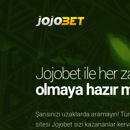
Jojobet ile her
olmaya hazır m
Şansınızı uzaklarda aramayın! Tür
sitesi Jojobet sizi kazananlar ker