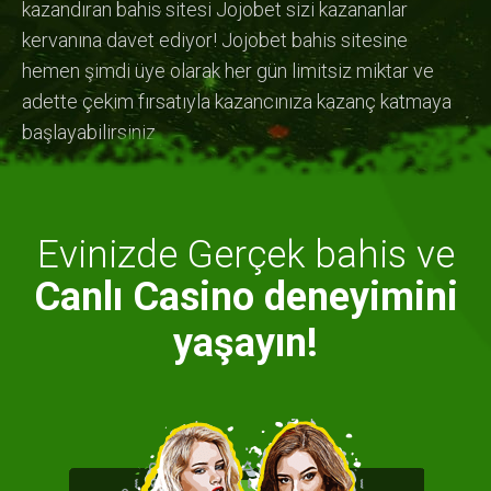
kazandıran bahis sitesi Jojobet sizi kazananlar
kervanına davet ediyor! Jojobet bahis sitesine
hemen şimdi üye olarak her gün limitsiz miktar ve
adette çekim fırsatıyla kazancınıza kazanç katmaya
başlayabilirsiniz.
Evinizde Gerçek bahis ve
Canlı Casino deneyimini
yaşayın!