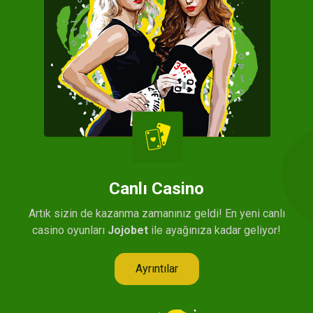
Canlı Casino
Artık sizin de kazanma zamanınız geldi! En yeni canlı
casino oyunları
Jojobet
ile ayağınıza kadar geliyor!
Ayrıntılar