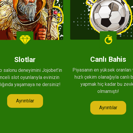
Canlı Bahis
Slotlar
Piyasanın en yüksek oranları
o salonu deneyimini Jojobet’in
hızlı çekim olanağıyla canlı 
nceli slot oyunlarıyla evinizin
yapmak hiç kadar bu zevk
lığında yaşamaya ne dersiniz!
olmamıştı!
Ayrıntılar
Ayrıntılar