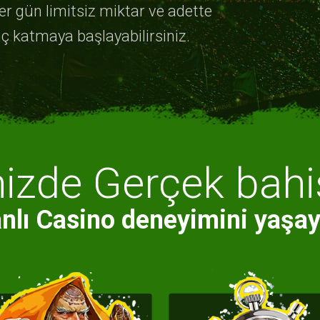
r gün limitsiz miktar ve adette
ç katmaya başlayabilirsiniz.
nizde Gerçek bahi
nlı Casino deneyimini yaşay