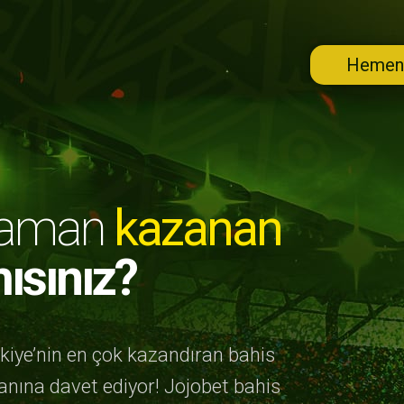
Hemen 
 zaman
kazanan
ısınız?
kiye’nin en çok kazandıran bahis
vanına davet ediyor! Jojobet bahis