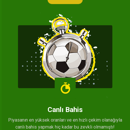
Canlı Bahis
Piyasanın en yüksek oranları ve en hızlı çekim olanağıyla
canlı bahis yapmak hiç kadar bu zevkli olmamıştı!