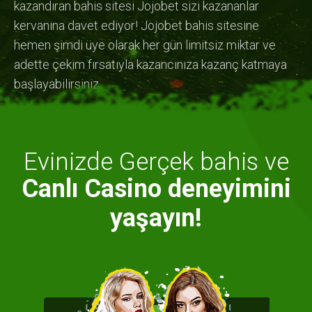
kazandıran bahis sitesi Jojobet sizi kazananlar
kervanına davet ediyor! Jojobet bahis sitesine
hemen şimdi üye olarak her gün limitsiz miktar ve
adette çekim fırsatıyla kazancınıza kazanç katmaya
başlayabilirsiniz.
Evinizde Gerçek bahis ve
Canlı Casino deneyimini
yaşayın!