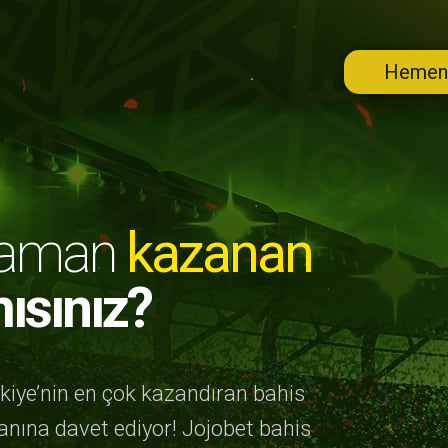
Hemen 
 zaman
kazanan
ısınız?
kiye’nin en çok kazandıran bahis
vanına davet ediyor! Jojobet bahis