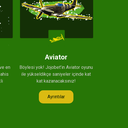
Aviator
 ve en
Böylesi yok! Jojobet’in Aviator oyunu
bahis
ile yükseldikçe saniyeler içinde kat
li
kat kazanacaksınız!
Ayrıntılar