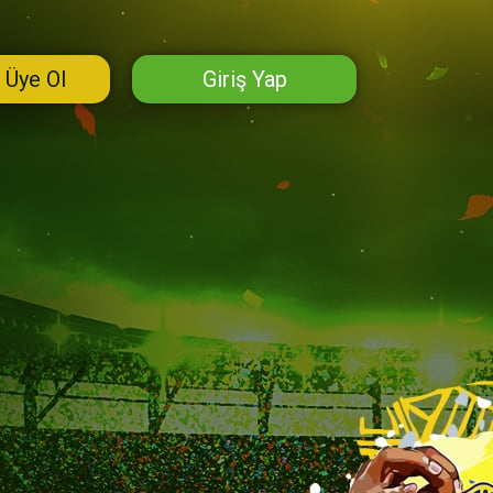
Üye Ol
Giriş Yap