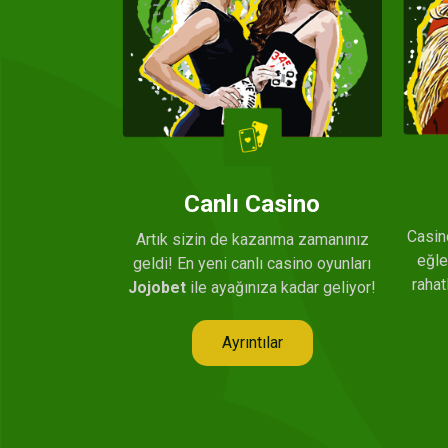
Canlı Casino
Casin
Artık sizin de kazanma zamanınız
eğle
geldi! En yeni canlı casino oyunları
rahat
Jojobet
ile ayağınıza kadar geliyor!
Ayrıntılar