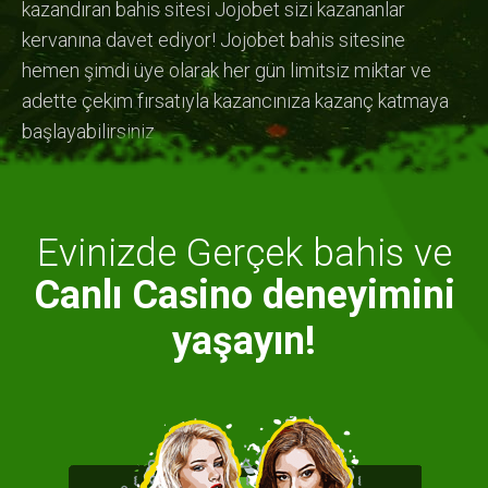
kazandıran bahis sitesi Jojobet sizi kazananlar
kervanına davet ediyor! Jojobet bahis sitesine
hemen şimdi üye olarak her gün limitsiz miktar ve
adette çekim fırsatıyla kazancınıza kazanç katmaya
başlayabilirsiniz.
Evinizde Gerçek bahis ve
Canlı Casino deneyimini
yaşayın!