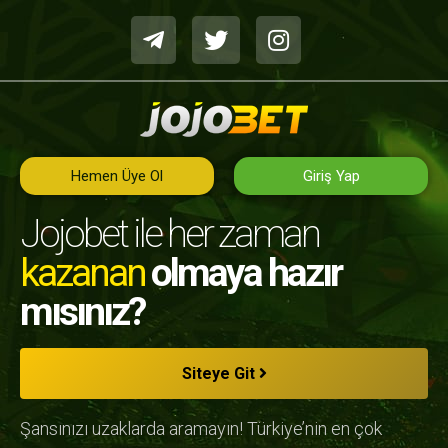
Hemen Üye Ol
Giriş Yap
Jojobet ile her zaman
kazanan
olmaya hazır
mısınız?
Siteye Git
Şansınızı uzaklarda aramayın! Türkiye’nin en çok