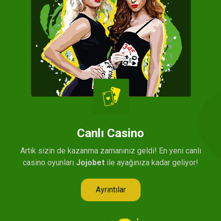
Canlı Casino
Artık sizin de kazanma zamanınız geldi! En yeni canlı
casino oyunları
Jojobet
ile ayağınıza kadar geliyor!
Ayrıntılar