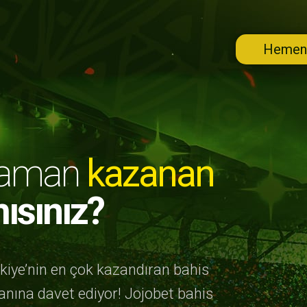
Hemen 
 zaman
kazanan
ısınız?
kiye’nin en çok kazandıran bahis
vanına davet ediyor! Jojobet bahis