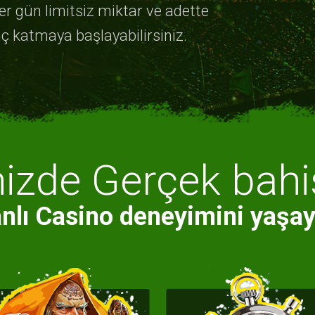
r gün limitsiz miktar ve adette
ç katmaya başlayabilirsiniz.
nizde Gerçek bahi
nlı Casino deneyimini yaşay