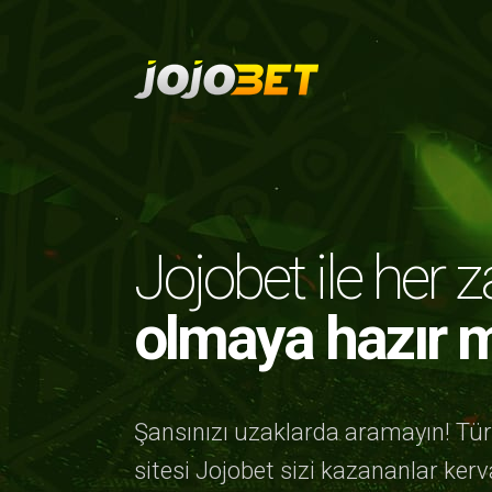
Jojobet ile her
olmaya hazır m
Şansınızı uzaklarda aramayın! Tür
sitesi Jojobet sizi kazananlar ker