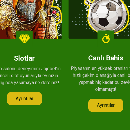
Canlı Bahis
Slotlar
Piyasanın en yüksek oranları
o salonu deneyimini Jojobet’in
hızlı çekim olanağıyla canlı 
nceli slot oyunlarıyla evinizin
yapmak hiç kadar bu zevk
lığında yaşamaya ne dersiniz!
olmamıştı!
Ayrıntılar
Ayrıntılar