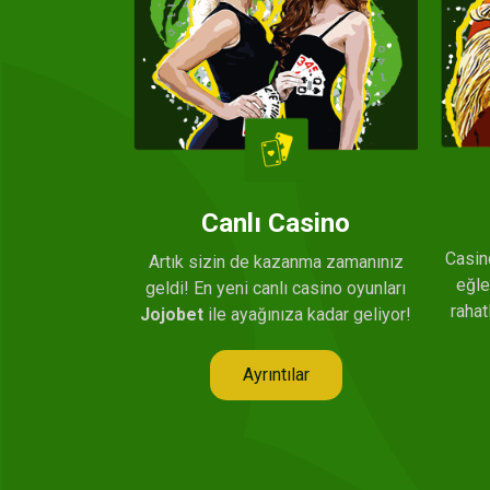
Canlı Casino
Casin
Artık sizin de kazanma zamanınız
eğle
geldi! En yeni canlı casino oyunları
rahat
Jojobet
ile ayağınıza kadar geliyor!
Ayrıntılar