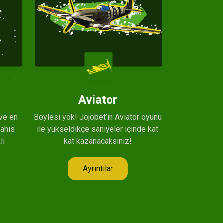
Aviator
 ve en
Böylesi yok! Jojobet’in Aviator oyunu
bahis
ile yükseldikçe saniyeler içinde kat
li
kat kazanacaksınız!
Ayrıntılar