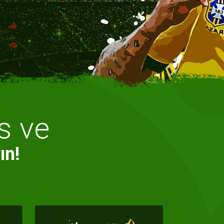
s ve
ın!