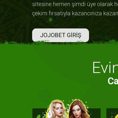
sitesine hemen şimdi üye olarak he
çekim fırsatıyla kazancınıza kazan
JOJOBET GİRİŞ
Evi
Ca