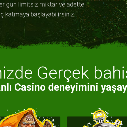
r gün limitsiz miktar ve adette
ç katmaya başlayabilirsiniz.
nizde Gerçek bahi
nlı Casino deneyimini yaşay