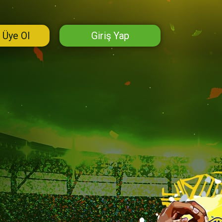
Üye Ol
Giriş Yap