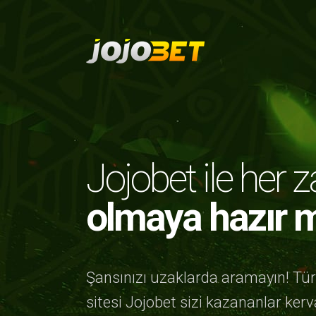
Jojobet ile her
olmaya hazır m
Şansınızı uzaklarda aramayın! Tür
sitesi Jojobet sizi kazananlar ker