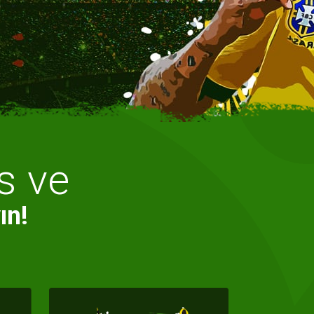
s ve
ın!