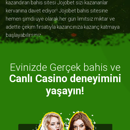
kazandıran bahis sitesi Jojobet sizi kazananlar
kervanına davet ediyor! Jojobet bahis sitesine
hemen şimdi üye olarak her gün limitsiz miktar ve
adette çekim fırsatıyla kazancınıza kazanç katmaya
başlayabilirsiniz.
Evinizde Gerçek bahis ve
Canlı Casino deneyimini
yaşayın!