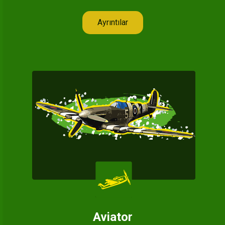
Ayrıntılar
Aviator