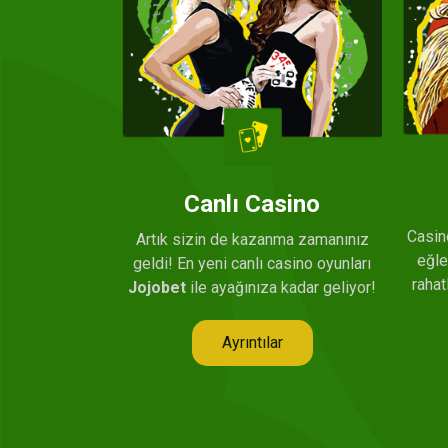
Canlı Casino
Casin
Artık sizin de kazanma zamanınız
eğle
geldi! En yeni canlı casino oyunları
rahat
Jojobet
ile ayağınıza kadar geliyor!
Ayrıntılar