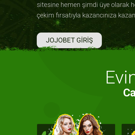
sitesine hemen şimdi üye olarak he
çekim fırsatıyla kazancınıza kazan
JOJOBET GİRİŞ
Evi
Ca