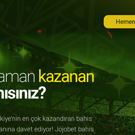
Hemen 
 zaman
kazanan
ısınız?
kiye’nin en çok kazandıran bahis
vanına davet ediyor! Jojobet bahis