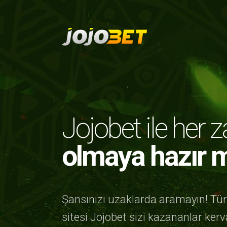
Jojobet ile her
olmaya hazır m
Şansınızı uzaklarda aramayın! Tür
sitesi Jojobet sizi kazananlar ker