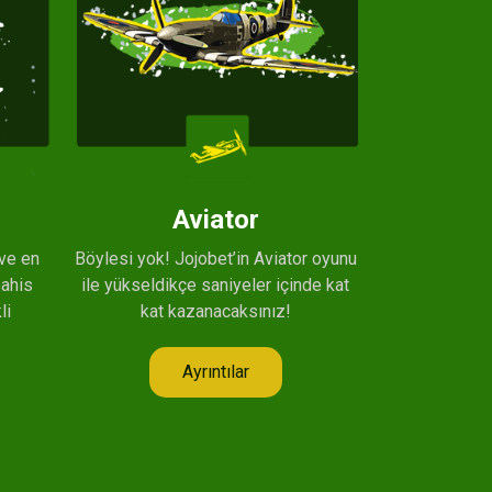
Aviator
 ve en
Böylesi yok! Jojobet’in Aviator oyunu
bahis
ile yükseldikçe saniyeler içinde kat
li
kat kazanacaksınız!
Ayrıntılar