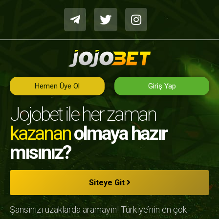
Hemen Üye Ol
Giriş Yap
Jojobet ile her zaman
kazanan
olmaya hazır
mısınız?
Siteye Git
Şansınızı uzaklarda aramayın! Türkiye’nin en çok