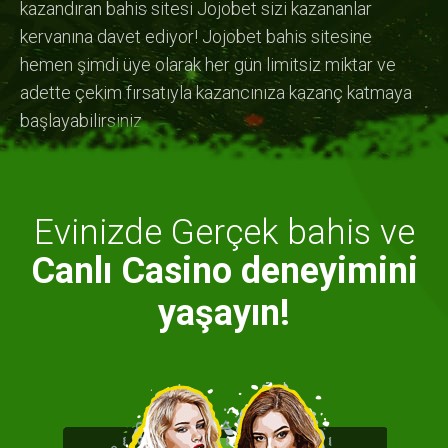
kazandıran bahis sitesi Jojobet sizi kazananlar
kervanına davet ediyor! Jojobet bahis sitesine
hemen şimdi üye olarak her gün limitsiz miktar ve
adette çekim fırsatıyla kazancınıza kazanç katmaya
başlayabilirsiniz.
Evinizde Gerçek bahis ve
Canlı Casino deneyimini
yaşayın!