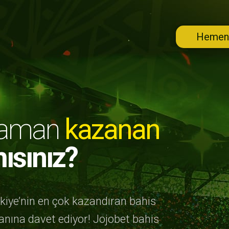
Hemen 
 zaman
kazanan
ısınız?
kiye’nin en çok kazandıran bahis
vanına davet ediyor! Jojobet bahis