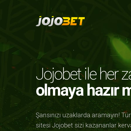
Jojobet ile her
olmaya hazır m
Şansınızı uzaklarda aramayın! Tür
sitesi Jojobet sizi kazananlar ker