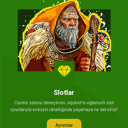
Slotlar
Casino salonu deneyimini Jojobet’in eğlenceli slot
oyunlarıyla evinizin rahatlığında yaşamaya ne dersiniz!
Ayrıntılar