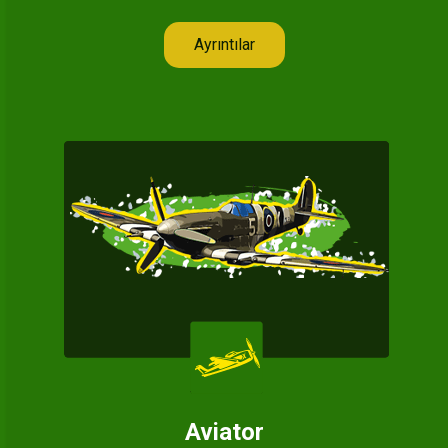
Ayrıntılar
Aviator