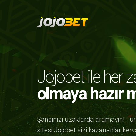
Jojobet ile her
olmaya hazır m
Şansınızı uzaklarda aramayın! Tür
sitesi Jojobet sizi kazananlar ker