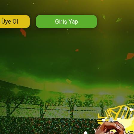
Üye Ol
Giriş Yap