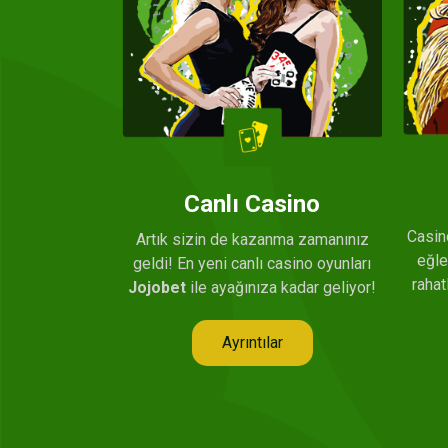
Canlı Casino
Casin
Artık sizin de kazanma zamanınız
eğle
geldi! En yeni canlı casino oyunları
rahat
Jojobet
ile ayağınıza kadar geliyor!
Ayrıntılar