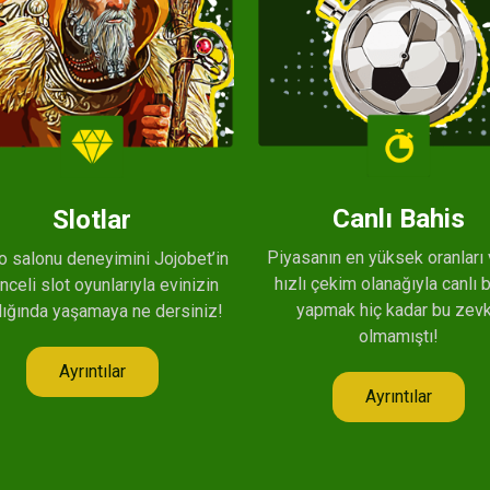
Canlı Bahis
Slotlar
Piyasanın en yüksek oranları
o salonu deneyimini Jojobet’in
hızlı çekim olanağıyla canlı 
nceli slot oyunlarıyla evinizin
yapmak hiç kadar bu zevk
lığında yaşamaya ne dersiniz!
olmamıştı!
Ayrıntılar
Ayrıntılar