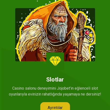
Slotlar
Casino salonu deneyimini Jojobet’in eğlenceli slot
oyunlarıyla evinizin rahatlığında yaşamaya ne dersiniz!
Ayrıntılar