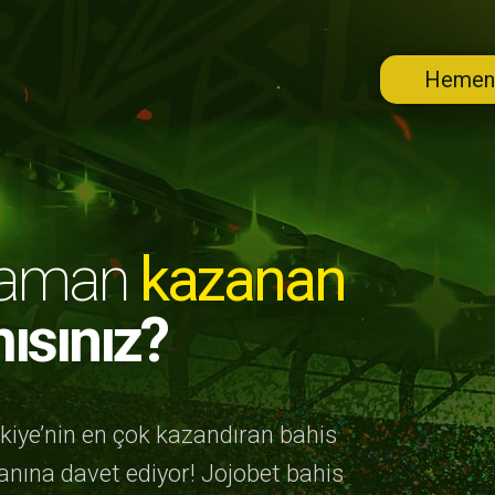
Hemen 
 zaman
kazanan
ısınız?
kiye’nin en çok kazandıran bahis
vanına davet ediyor! Jojobet bahis