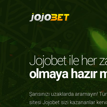
Jojobet ile her
olmaya hazır m
Şansınızı uzaklarda aramayın! Tür
sitesi Jojobet sizi kazananlar ker