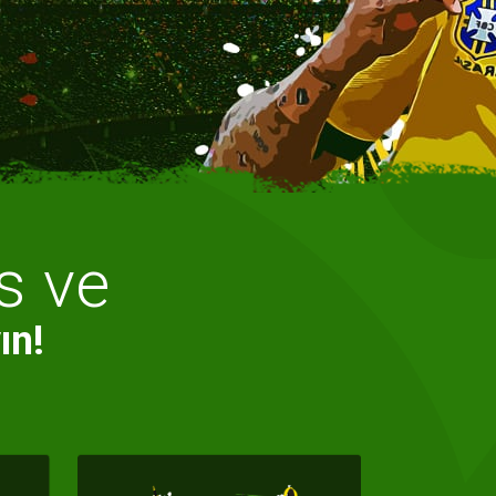
s ve
ın!