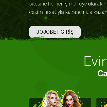
sitesine hemen şimdi üye olarak he
çekim fırsatıyla kazancınıza kazan
JOJOBET GİRİŞ
Evi
Ca