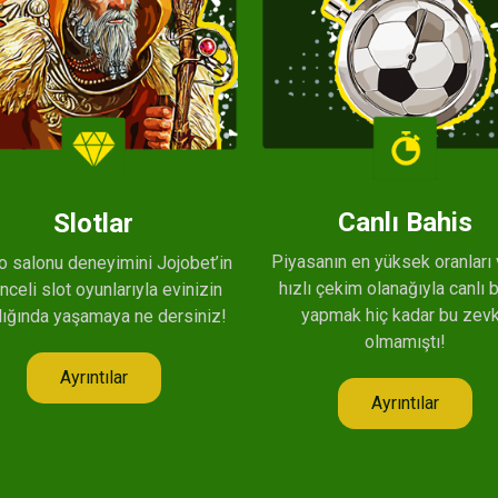
Canlı Bahis
Slotlar
Piyasanın en yüksek oranları
o salonu deneyimini Jojobet’in
hızlı çekim olanağıyla canlı 
nceli slot oyunlarıyla evinizin
yapmak hiç kadar bu zevk
lığında yaşamaya ne dersiniz!
olmamıştı!
Ayrıntılar
Ayrıntılar