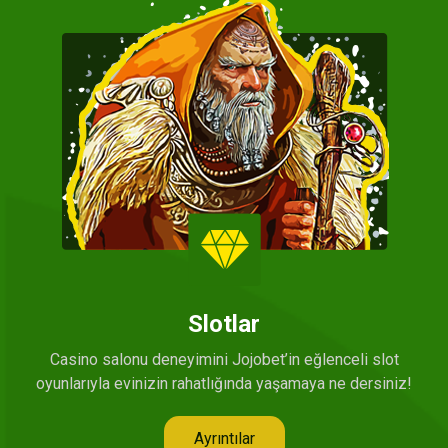
Slotlar
Casino salonu deneyimini Jojobet’in eğlenceli slot
oyunlarıyla evinizin rahatlığında yaşamaya ne dersiniz!
Ayrıntılar