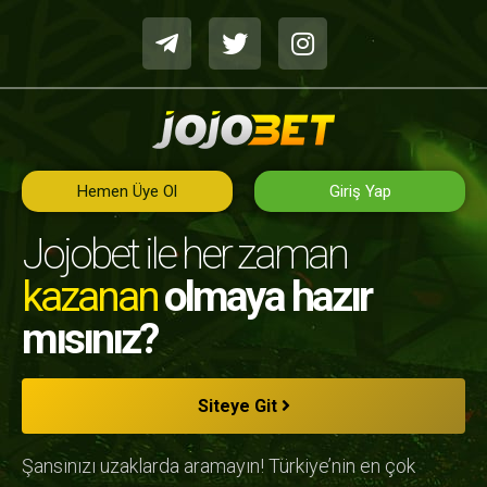
Hemen Üye Ol
Giriş Yap
Jojobet ile her zaman
kazanan
olmaya hazır
mısınız?
Siteye Git
Şansınızı uzaklarda aramayın! Türkiye’nin en çok