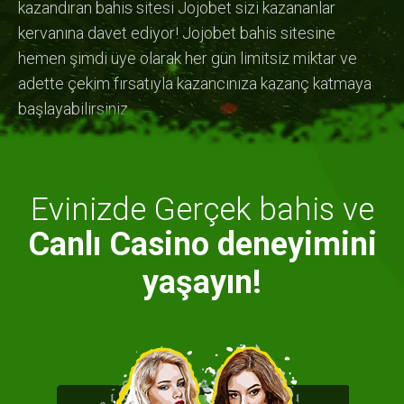
kazandıran bahis sitesi Jojobet sizi kazananlar
kervanına davet ediyor! Jojobet bahis sitesine
hemen şimdi üye olarak her gün limitsiz miktar ve
adette çekim fırsatıyla kazancınıza kazanç katmaya
başlayabilirsiniz.
Evinizde Gerçek bahis ve
Canlı Casino deneyimini
yaşayın!