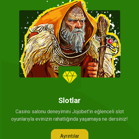
Slotlar
Casino salonu deneyimini Jojobet’in eğlenceli slot
oyunlarıyla evinizin rahatlığında yaşamaya ne dersiniz!
Ayrıntılar