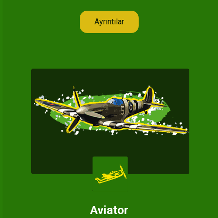
Ayrıntılar
Aviator