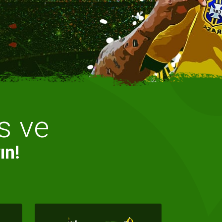
s ve
ın!