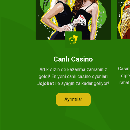
Canlı Casino
Casin
Artık sizin de kazanma zamanınız
eğle
geldi! En yeni canlı casino oyunları
rahat
Jojobet
ile ayağınıza kadar geliyor!
Ayrıntılar