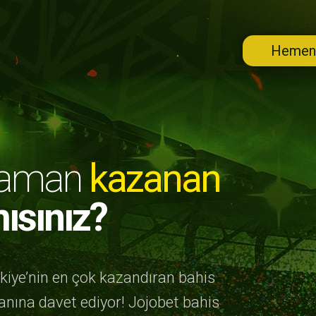
Hemen 
 zaman
kazanan
ısınız?
kiye’nin en çok kazandıran bahis
vanına davet ediyor! Jojobet bahis