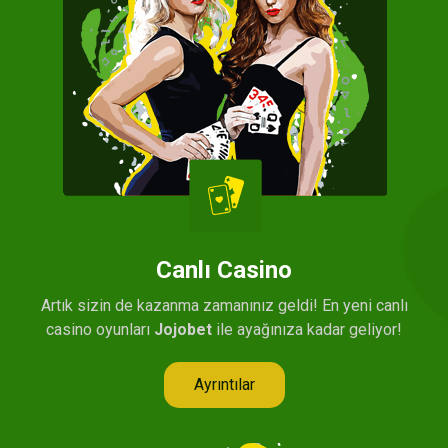
Canlı Casino
Artık sizin de kazanma zamanınız geldi! En yeni canlı
casino oyunları
Jojobet
ile ayağınıza kadar geliyor!
Ayrıntılar