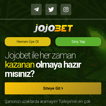
Hemen Üye Ol
Giriş Yap
Jojobet ile her zaman
kazanan
olmaya hazır
mısınız?
Siteye Git
Şansınızı uzaklarda aramayın! Türkiye’nin en çok