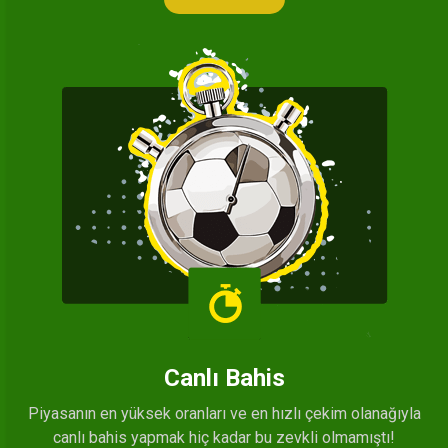
Canlı Bahis
Piyasanın en yüksek oranları ve en hızlı çekim olanağıyla
canlı bahis yapmak hiç kadar bu zevkli olmamıştı!