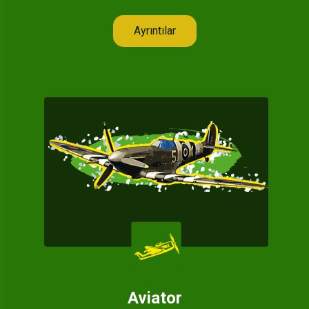
Ayrıntılar
Aviator