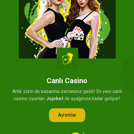
Canlı Casino
Artık sizin de kazanma zamanınız geldi! En yeni canlı
casino oyunları
Jojobet
ile ayağınıza kadar geliyor!
Ayrıntılar