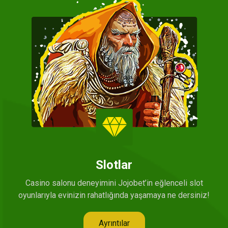
Slotlar
Casino salonu deneyimini Jojobet’in eğlenceli slot
oyunlarıyla evinizin rahatlığında yaşamaya ne dersiniz!
Ayrıntılar