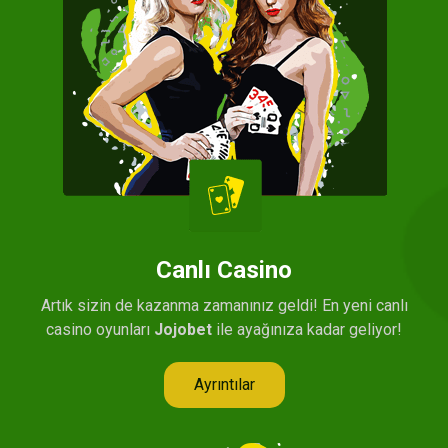
Canlı Casino
Artık sizin de kazanma zamanınız geldi! En yeni canlı
casino oyunları
Jojobet
ile ayağınıza kadar geliyor!
Ayrıntılar