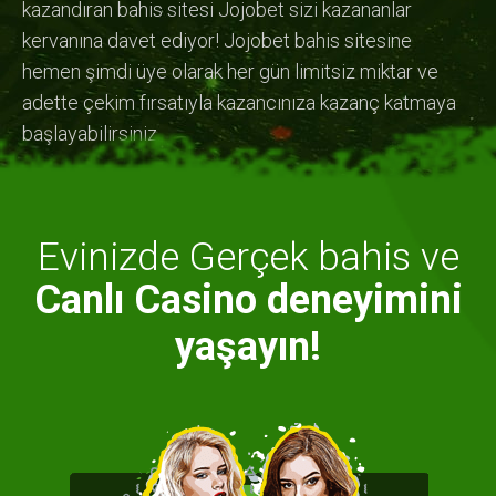
kazandıran bahis sitesi Jojobet sizi kazananlar
kervanına davet ediyor! Jojobet bahis sitesine
hemen şimdi üye olarak her gün limitsiz miktar ve
adette çekim fırsatıyla kazancınıza kazanç katmaya
başlayabilirsiniz.
Evinizde Gerçek bahis ve
Canlı Casino deneyimini
yaşayın!